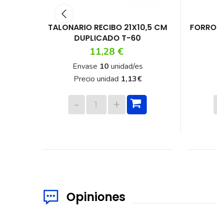
O 21X10,5 CM
FORRO LIBRO FORRAFÁCIL 28X52
O T-60
CM
o
Precio
 €
3,15 €
idad/es
Envase
5
unidad/es
ad
1,13
€
Precio unidad
0,63
€
Opiniones