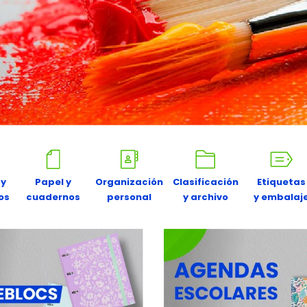
 y
Papel y
Organización
Clasificación
Etiquetas
os
cuadernos
personal
y archivo
y embalaj