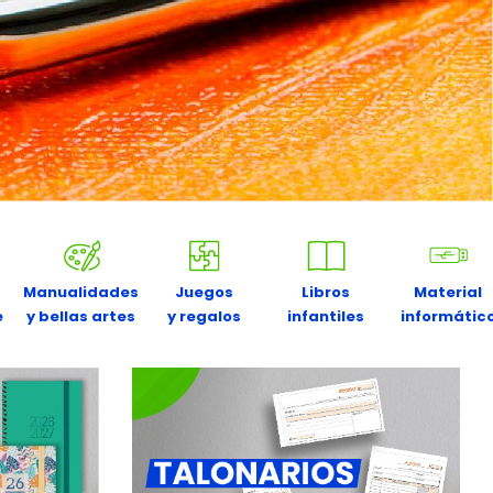
Manualidades
Juegos
Libros
Material
e
y bellas artes
y regalos
infantiles
informátic