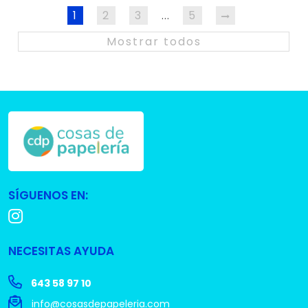
1
2
3
5
…
Mostrar todos
SÍGUENOS EN:
NECESITAS AYUDA
643 58 97 10
info@cosasdepapeleria.com