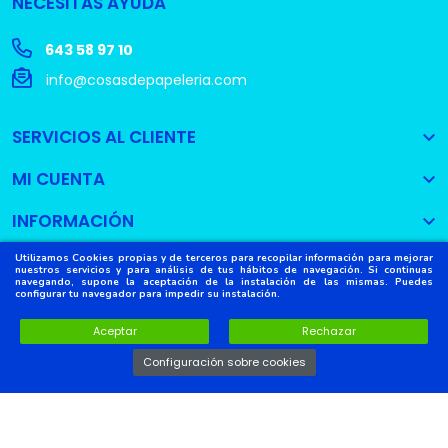
NECESITAS AYUDA
643 58 97 10
info@cosasdepapeleria.com
SERVICIOS AL CLIENTE

MI CUENTA

INFORMACIÓN

Utilizamos Cookies propias y de terceros para recopilar información para mejorar
nuestros servicios y para análisis de tus hábitos de navegación. Si continuas
navegando, supone la aceptación de la instalación de las mismas. Puedes
configurar tu navegador para impedir su instalación.
Copyright © 2022
Cosas de Papelería
. Todos los derechos
reservados.
Aceptar
Rechazar
Configuración sobre cookies