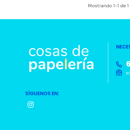
Mostrando 1-1 de 1 
NECE
6
in
SÍGUENOS EN: