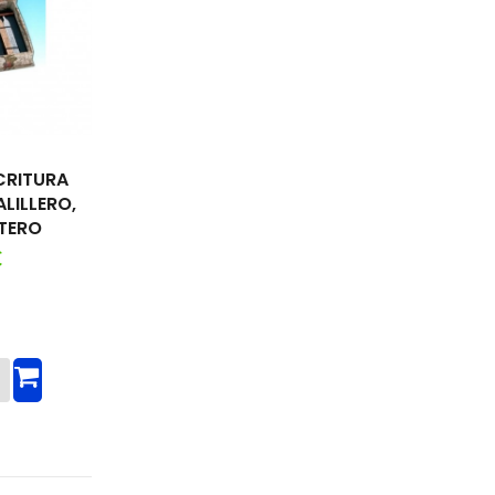
CRITURA
LILLERO,
NTERO
€