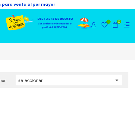
s para venta al por mayor
0

por:
Seleccionar