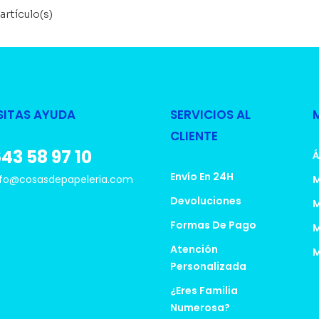
artículo(s)
SITAS AYUDA
SERVICIOS AL
CLIENTE
43 58 97 10
Á
Envío En 24H
fo@cosasdepapeleria.com
M
Devoluciones
M
Formas De Pago
M
Atención
M
Personalizada
¿Eres Familia
Numerosa?