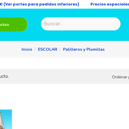
9€ (Ver portes para pedidos inferiores)
Precios especiale
uctos
Inicio
ESCOLAR
Palilleros y Plumillas
ucto.
Ordenar 