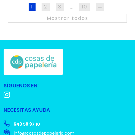
1
2
3
10
…
Mostrar todos
SÍGUENOS EN:
NECESITAS AYUDA
643 58 97 10
info@cosasdepapeleria.com