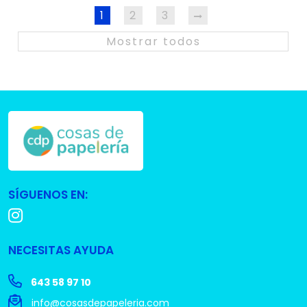
1
2
3
Mostrar todos
SÍGUENOS EN:
NECESITAS AYUDA
643 58 97 10
info@cosasdepapeleria.com