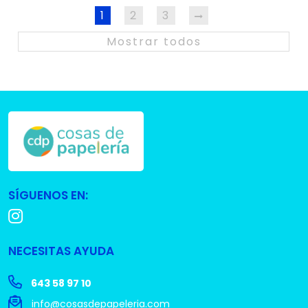
1
2
3
Mostrar todos
SÍGUENOS EN:
NECESITAS AYUDA
643 58 97 10
info@cosasdepapeleria.com