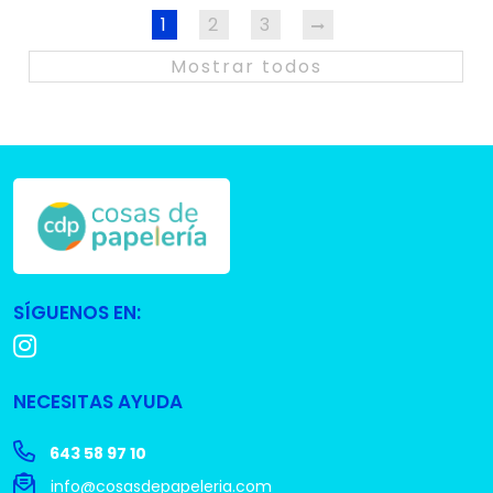
1
2
3
Mostrar todos
SÍGUENOS EN:
NECESITAS AYUDA
643 58 97 10
info@cosasdepapeleria.com