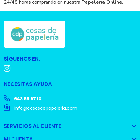
24/48 horas comprando en nuestra
Papelería Online
.
SÍGUENOS EN:
NECESITAS AYUDA
643 58 97 10
info@cosasdepapeleria.com
SERVICIOS AL CLIENTE

MI CUENTA
