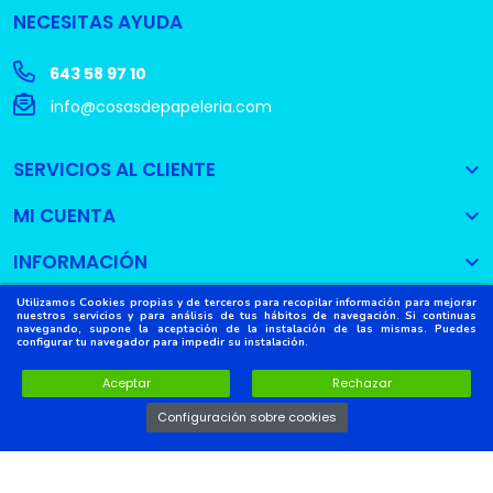
NECESITAS AYUDA
643 58 97 10
info@cosasdepapeleria.com
SERVICIOS AL CLIENTE

MI CUENTA

INFORMACIÓN

Utilizamos Cookies propias y de terceros para recopilar información para mejorar
nuestros servicios y para análisis de tus hábitos de navegación. Si continuas
navegando, supone la aceptación de la instalación de las mismas. Puedes
configurar tu navegador para impedir su instalación.
Copyright © 2022
Cosas de Papelería
. Todos los derechos
reservados.
Aceptar
Rechazar
Configuración sobre cookies