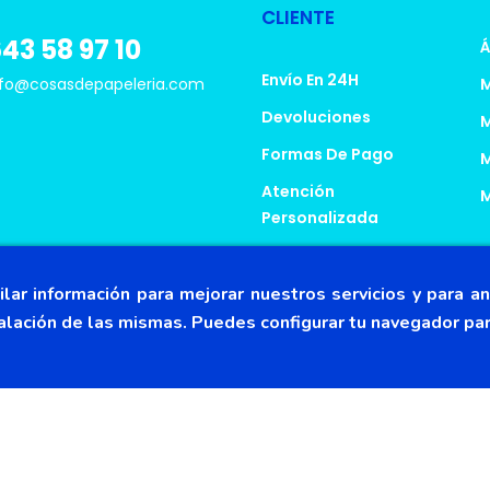
CLIENTE
43 58 97 10
Á
Envío En 24H
fo@cosasdepapeleria.com
M
Devoluciones
M
Formas De Pago
M
Atención
M
Personalizada
¿Eres Familia
Numerosa?
lar información para mejorar nuestros servicios y para an
Venta Al Por Mayor
alación de las mismas. Puedes configurar tu navegador para
erechos reservados.