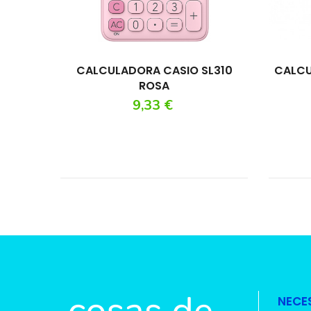
CALCULADORA CASIO SL310
CALCU
ROSA
Precio
9,33 €
NECE