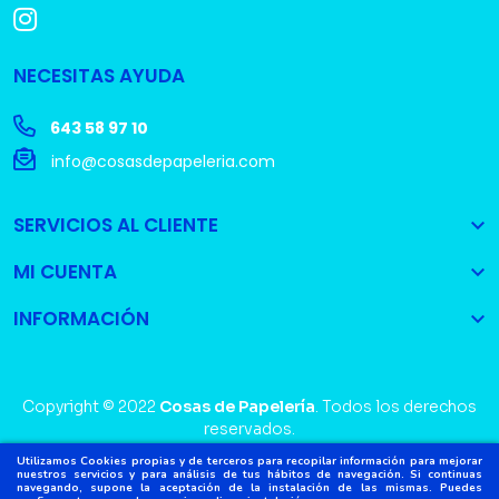
NECESITAS AYUDA
643 58 97 10
info@cosasdepapeleria.com
SERVICIOS AL CLIENTE

MI CUENTA

INFORMACIÓN

Copyright © 2022
Cosas de Papelería
. Todos los derechos
reservados.
Utilizamos Cookies propias y de terceros para recopilar información para mejorar
nuestros servicios y para análisis de tus hábitos de navegación. Si continuas
navegando, supone la aceptación de la instalación de las mismas. Puedes