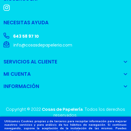
NECESITAS AYUDA
643 58 97 10
info@cosasdepapeleria.com
SERVICIOS AL CLIENTE

MI CUENTA

INFORMACIÓN

Copyright © 2022
Cosas de Papelería
. Todos los derechos
reservados.
Utilizamos Cookies propias y de terceros para recopilar información para mejorar
nuestros servicios y para análisis de tus hábitos de navegación. Si continuas
navegando, supone la aceptación de la instalación de las mismas. Puedes