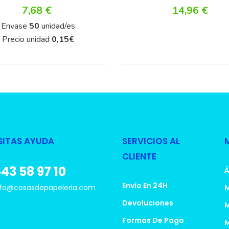
Precio
Precio
7,68 €
14,96 €
Envase
50
unidad/es
Precio unidad
0,15
€
SITAS AYUDA
SERVICIOS AL
CLIENTE
43 58 97 10
Á
Envío En 24H
fo@cosasdepapeleria.com
M
Devoluciones
M
Formas De Pago
M