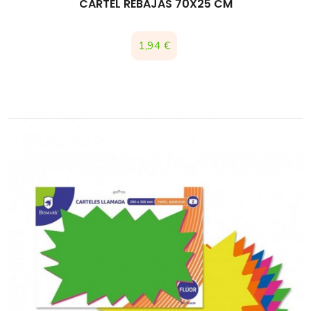
CARTEL REBAJAS 70X25 CM
Precio
1,94 €