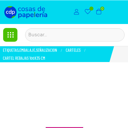
0
ETIQUETAS,EMBALAJE,SEÑALIZACION
CARTELES
CARTEL REBAJAS 100X35 CM