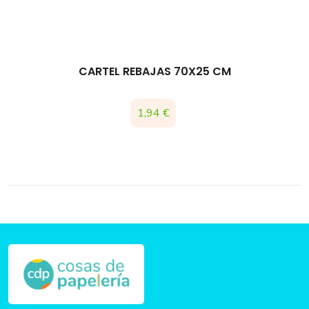
CARTEL REBAJAS 70X25 CM
Precio
1,94 €