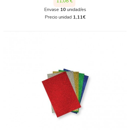
Precio
11,08 €
Envase
10
unidad/es
Precio unidad
1,11
€