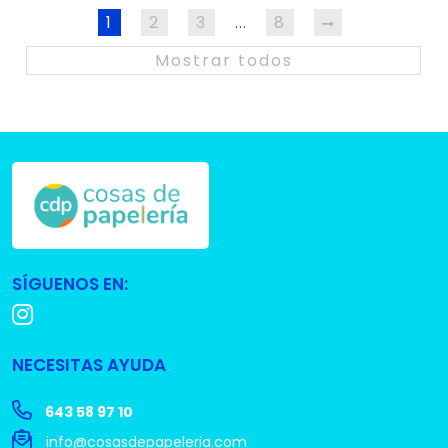
1
2
3
8
…
Mostrar todos
SÍGUENOS EN:
NECESITAS AYUDA
643 58 97 10
info@cosasdepapeleria.com