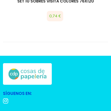
SET 10 SOBRES VISITA COLORES 76X120
Precio
0,74 €
SÍGUENOS EN: