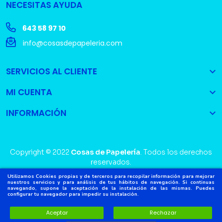
NECESITAS AYUDA
643 58 97 10
info@cosasdepapeleria.com
SERVICIOS AL CLIENTE

MI CUENTA

INFORMACIÓN

Copyright © 2022
Cosas de Papelería
. Todos los derechos
reservados.
Utilizamos Cookies propias y de terceros para recopilar información para mejorar
nuestros servicios y para análisis de tus hábitos de navegación. Si continuas
navegando, supone la aceptación de la instalación de las mismas. Puedes
configurar tu navegador para impedir su instalación.
Aceptar
Rechazar