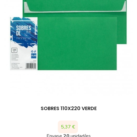
SOBRES 110X220 VERDE
Precio
5,37 €
Envase
20
unidad/es