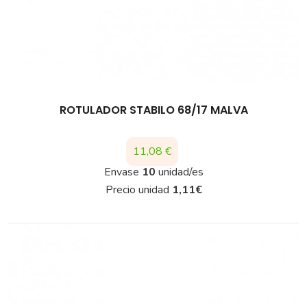
ROTULADOR STABILO 68/17 MALVA
Precio
11,08 €
Envase
10
unidad/es
Precio unidad
1,11
€