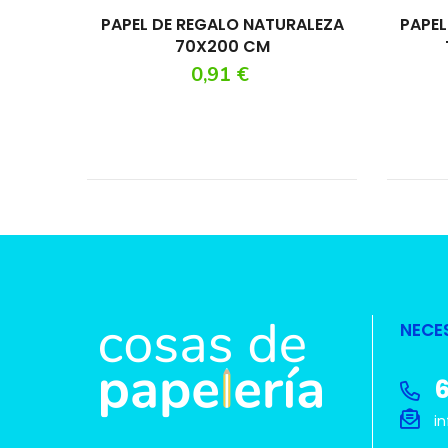
PAPEL DE REGALO NATURALEZA
PAPEL
70X200 CM
Precio
0,91 €
NECE
6
in