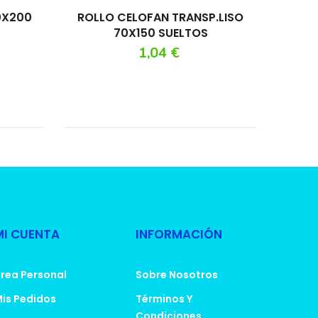
0X200
ROLLO CELOFAN TRANSP.LISO
70X150 SUELTOS
Precio
1,04 €
MI CUENTA
INFORMACIÓN
rea Personal
Sobre Nosotros
is Pedidos
Términos Y
Condiciones