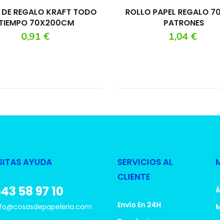
 DE REGALO KRAFT TODO
ROLLO PAPEL REGALO 7
TIEMPO 70X200CM
PATRONES
Precio
Precio
0,91 €
1,04 €
SITAS AYUDA
SERVICIOS AL
CLIENTE
43 58 97 10
Á
Envío En 24H
fo@cosasdepapeleria.com
M