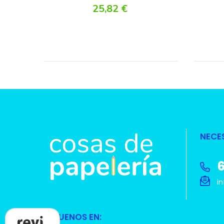
25,82 €
NECE
6
in
SÍGUENOS EN: