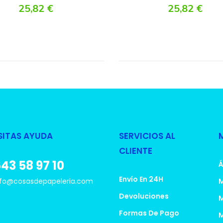
25,82 €
25,82 €
SITAS AYUDA
SERVICIOS AL
CLIENTE
43 58 97 10
Á
Envío En 24H
fo@cosasdepapeleria.com
M
Devoluciones
M
Formas De Pago
M