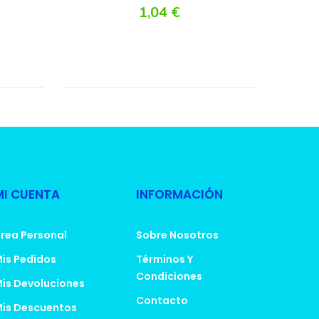
1,04 €
MI CUENTA
INFORMACIÓN
rea Personal
Sobre Nosotros
is Pedidos
Términos Y
Condiciones
is Devoluciones
Contacto
is Descuentos