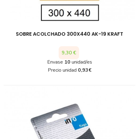
SOBRE ACOLCHADO 300X440 AK-19 KRAFT
Precio
9,30 €
Envase
10
unidad/es
Precio unidad
0,93
€