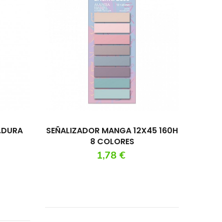
SEÑALIZADOR MANGA 12X45 160H
8 COLORES
Precio
1,78 €