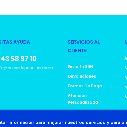
SITAS AYUDA
SERVICIOS AL
CLIENTE
43 58 97 10
Á
Envío En 24H
fo@cosasdepapeleria.com
M
Devoluciones
M
Formas De Pago
M
Atención
M
Personalizada
¿Eres Familia
Numerosa?
lar información para mejorar nuestros servicios y para an