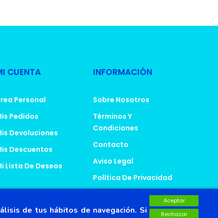
MI CUENTA
INFORMACIÓN
rea Personal
Sobre Nosotros
is Pedidos
Términos Y
Condiciones
is Devoluciones
Contacto
is Descuentos
Aviso Legal
i Lista De Deseos
Política De Privacidad
Política De Cookies
Aceptar
álisis de tus hábitos de navegación. Si
Rechazar