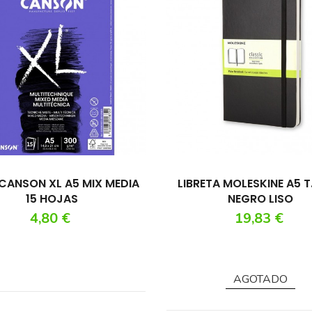
CANSON XL A5 MIX MEDIA
LIBRETA MOLESKINE A5 T.DURA
15 HOJAS
NEGRO LISO
Precio
Precio
4,80 €
19,83 €
AGOTADO