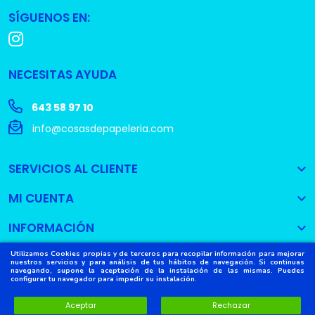
SÍGUENOS EN:
NECESITAS AYUDA
643 58 97 10
info@cosasdepapeleria.com
SERVICIOS AL CLIENTE

MI CUENTA

INFORMACIÓN

Utilizamos Cookies propias y de terceros para recopilar información para mejorar
nuestros servicios y para análisis de tus hábitos de navegación. Si continuas
navegando, supone la aceptación de la instalación de las mismas. Puedes
configurar tu navegador para impedir su instalación.
Copyright © 2022
Cosas de Papelería
. Todos los derechos
reservados.
Aceptar
Rechazar