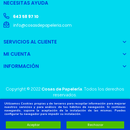
NECESITAS AYUDA
643 58 97 10
info@cosasdepapeleria.com
SERVICIOS AL CLIENTE

MI CUENTA

INFORMACIÓN

Copyright © 2022
Cosas de Papelería
. Todos los derechos
reservados.
Utilizamos Cookies propias y de terceros para recopilar información para mejorar
nuestros servicios y para análisis de tus hábitos de navegación. Si continuas
navegando, supone la aceptación de la instalación de las mismas. Puedes
configurar tu navegador para impedir su instalación.
Aceptar
Rechazar