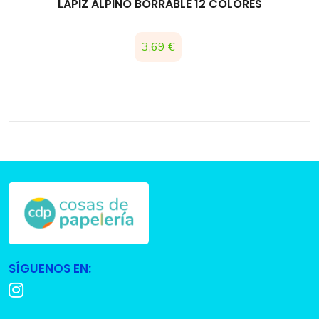
LAPIZ ALPINO BORRABLE 12 COLORES
Precio
3,69 €
SÍGUENOS EN: