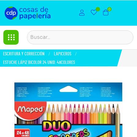
0
ESCRITURA Y CORRECCIÓN
LAPICEROS
ESTUCHE LÁPIZ BICOLOR 24 UNID. 48COLORES