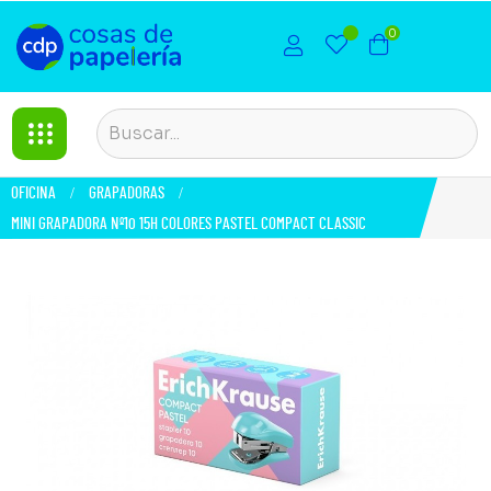
0
OFICINA
GRAPADORAS
MINI GRAPADORA Nº10 15H COLORES PASTEL COMPACT CLASSIC