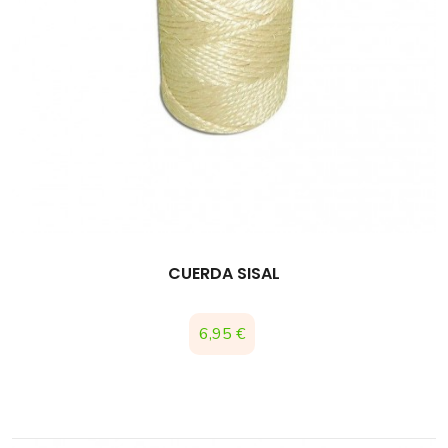
CUERDA SISAL
Precio
6,95 €