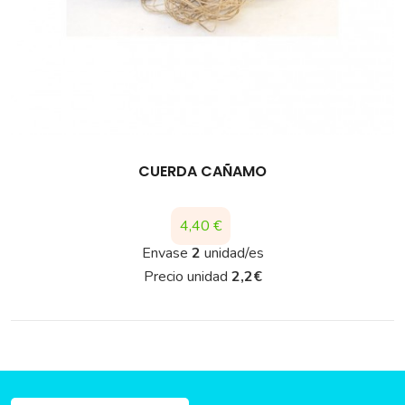
CUERDA CAÑAMO
Precio
4,40 €
Envase
2
unidad/es
Precio unidad
2,2
€