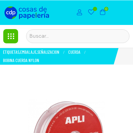
0
ETIQUETAS,EMBALAJE,SEÑALIZACION
CUERDA
BOBINA CUERDA NYLON