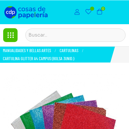
0
MANUALIDADES Y BELLAS ARTES
CARTULINAS
CARTULINA GLITTER A4 CAMPUS (BOLSA 3UNID.)