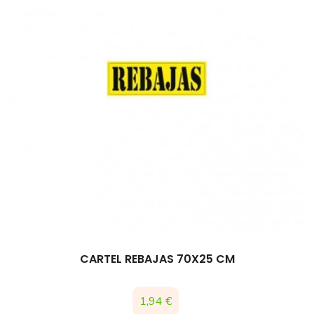
CARTEL REBAJAS 70X25 CM
Precio
1,94 €