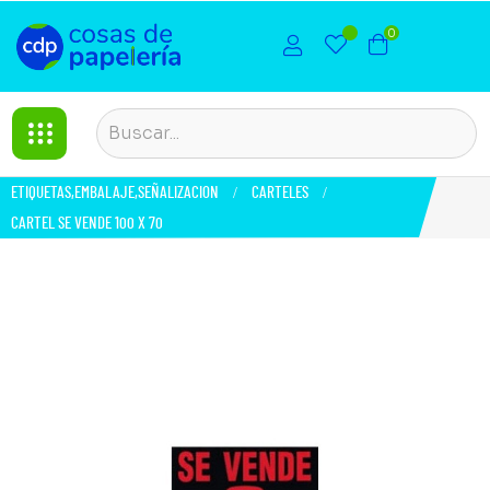
0
ETIQUETAS,EMBALAJE,SEÑALIZACION
CARTELES
CARTEL SE VENDE 100 X 70