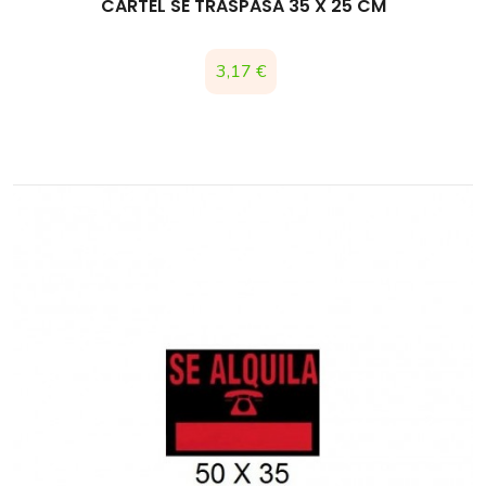
CARTEL SE TRASPASA 35 X 25 CM
Precio
3,17 €