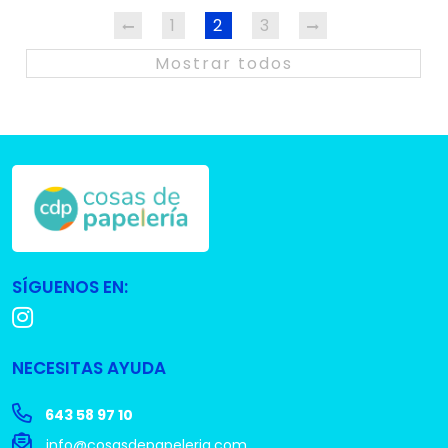
1
2
3
Mostrar todos
SÍGUENOS EN:
NECESITAS AYUDA
643 58 97 10
info@cosasdepapeleria.com